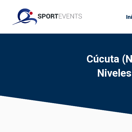
In
Cúcuta (
Nivele