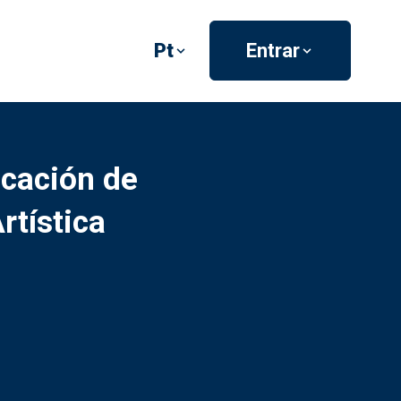
Pt
Entrar
cación de
tística