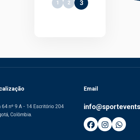
3
1
2
calização
Email
info@sportevent
 64 nº 9 A - 14 Escritório 204
otá, Colômbia.