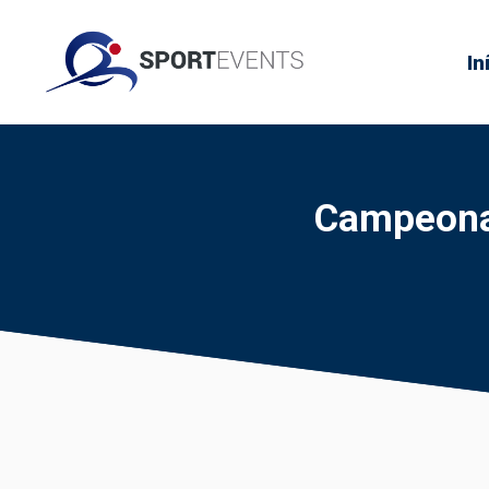
In
Campeonat