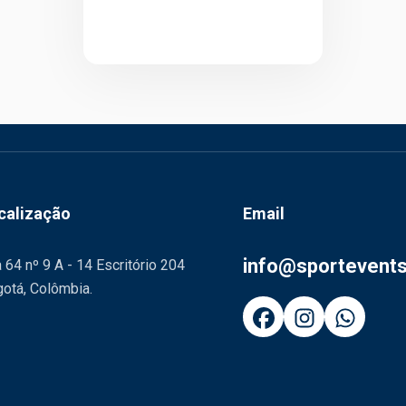
calização
Email
info@sportevent
 64 nº 9 A - 14 Escritório 204
otá, Colômbia.