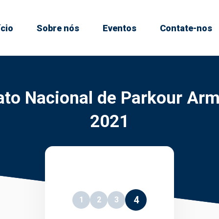
ício
Sobre nós
Eventos
Contate-nos
o Nacional de Parkour Arm
2021
4
1
2
3