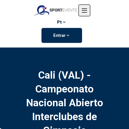
Início
Sobre nós
Pt
Eventos
Entrar
Contate-nos
Cali (VAL) -
Campeonato
Nacional Abierto
Interclubes de