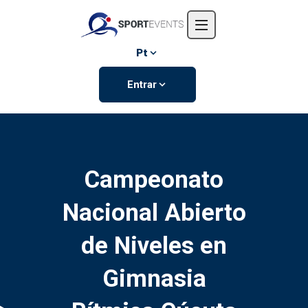
Início
Sobre nós
Pt
Eventos
Entrar
Contate-nos
Campeonato
Nacional Abierto
de Niveles en
Gimnasia