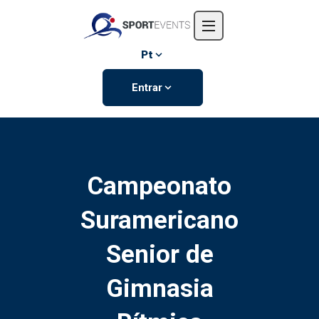
Início
Sobre nós
Pt
Eventos
Entrar
Contate-nos
Campeonato
Suramericano
Senior de
Gimnasia