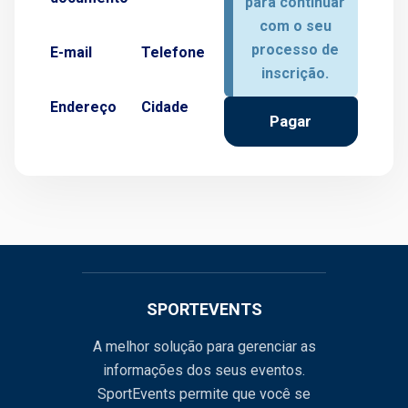
para continuar
com o seu
processo de
E-mail
Telefone
inscrição.
Endereço
Cidade
Pagar
SPORTEVENTS
A melhor solução para gerenciar as
informações dos seus eventos.
SportEvents permite que você se