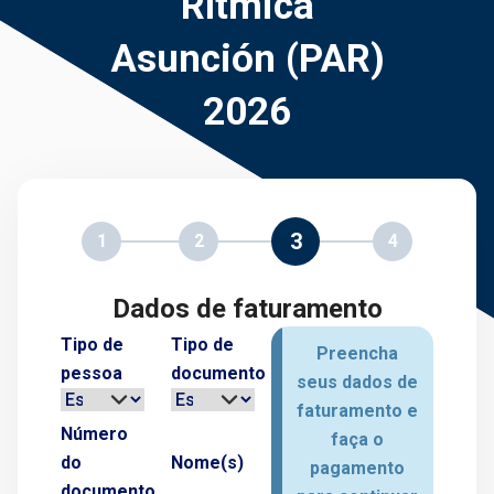
Rítmica
Asunción (PAR)
2026
3
1
2
4
Dados de faturamento
Tipo de
Tipo de
Preencha
pessoa
documento
seus dados de
faturamento e
Número
faça o
do
Nome(s)
pagamento
documento