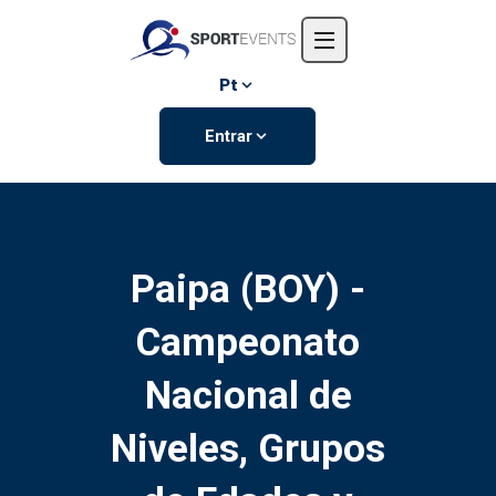
Início
Sobre nós
Pt
Eventos
Entrar
Contate-nos
Paipa (BOY) -
Campeonato
Nacional de
Niveles, Grupos