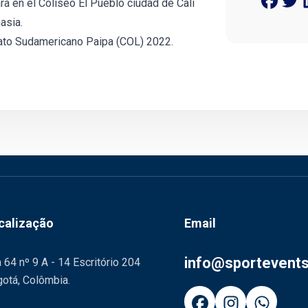
rá en el Coliseo El Pueblo ciudad de Cali
asia.
ato Sudamericano Paipa (COL) 2022.
calização
Email
info@sportevent
 64 nº 9 A - 14 Escritório 204
otá, Colômbia.