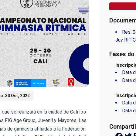
Document
Res. 0
Juv RIT-C
Fases do 
Inscripci
Data d
Data d
Inscripc
o: 30 Oct, 2022
Data d
Data d
que se realizará en la ciudad de Cali los
ías FIG Age Group, Juvenil y Mayores. Las
Compartil
gas de gimnasia afiliadas a la Federación