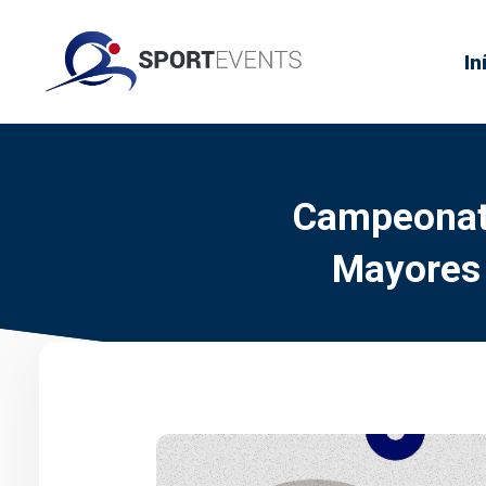
In
Campeonato
Mayores 