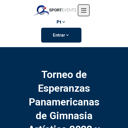
Início
Sobre nós
Pt
Eventos
Entrar
Contate-nos
Torneo de
Esperanzas
Panamericanas
de Gimnasia