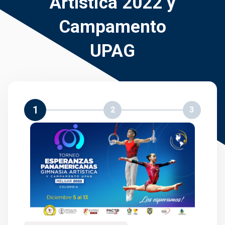
Artística 2022 y
Campamento
UPAG
1
2
3