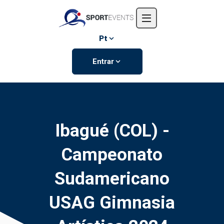
Início
Sobre nós
Pt
Eventos
Entrar
Contate-nos
Ibagué (COL) -
Campeonato
Sudamericano
USAG Gimnasia