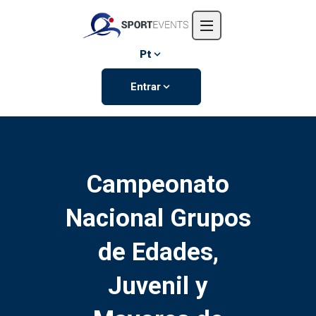
Início
Sobre nós
Pt
Eventos
Entrar
Contate-nos
Campeonato
Nacional Grupos
de Edades,
Juvenil y