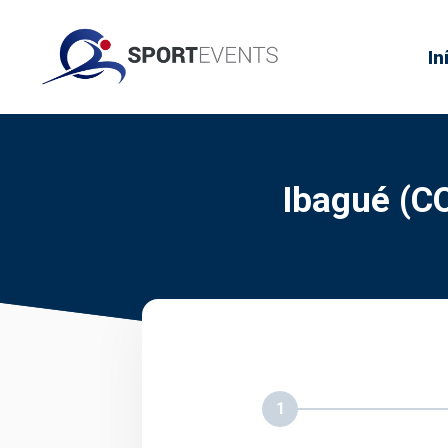
In
Ibagué (C
1