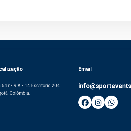
calização
Email
info@sportevent
 64 nº 9 A - 14 Escritório 204
otá, Colômbia.