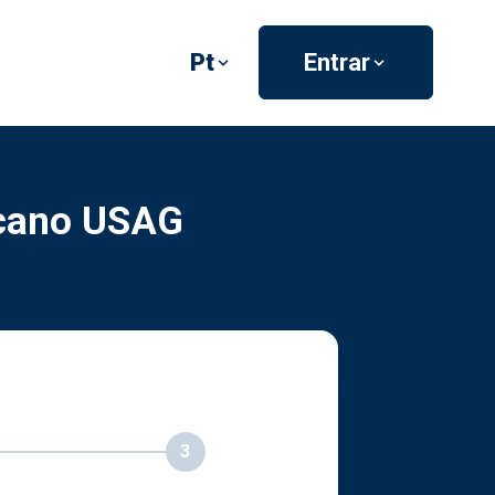
Pt
Entrar
icano USAG
3