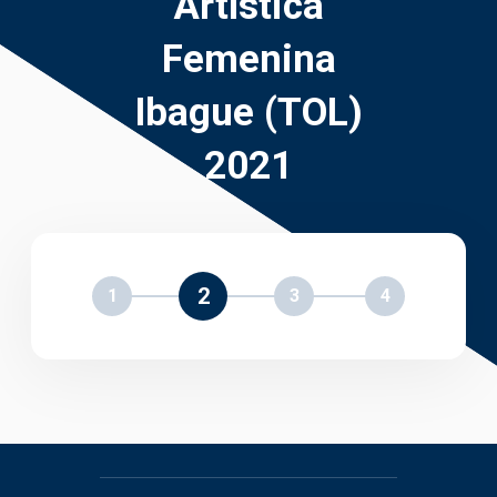
Artística
Femenina
Ibague (TOL)
2021
2
1
3
4