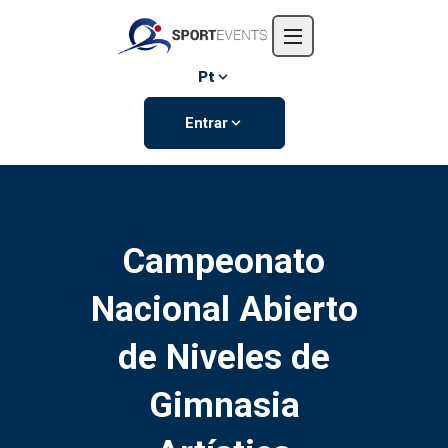
Início
Sobre nós
Pt
Eventos
Entrar
Contate-nos
Campeonato
Nacional Abierto
de Niveles de
Gimnasia