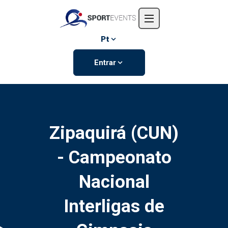
Início
Sobre nós
Pt
Eventos
Entrar
Contate-nos
Zipaquirá (CUN)
- Campeonato
Nacional
Interligas de