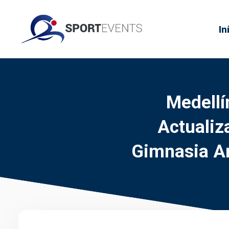
In
Medellí
Actualiz
Gimnasia A