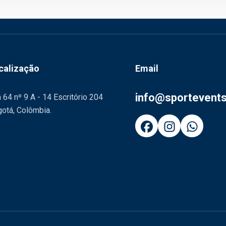
calização
Email
info@sportevent
 64 nº 9 A - 14 Escritório 204
otá, Colômbia.