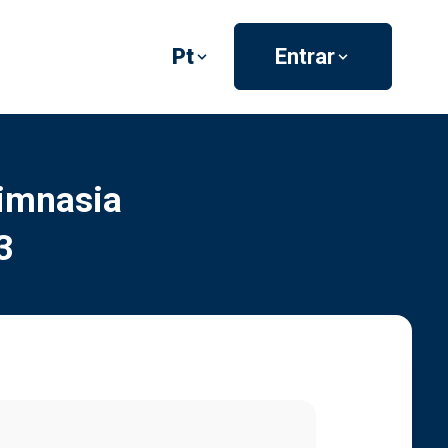
Pt
Entrar
imnasia
3