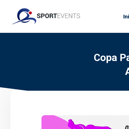
In
Copa P