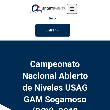
Início
Sobre nós
Pt
Eventos
Entrar
Contate-nos
Campeonato
Nacional Abierto
de Niveles USAG
GAM Sogamoso