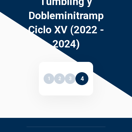
Tumbling y
Dobleminitramp
Ciclo XV (2022 -
2024)
4
1
2
3