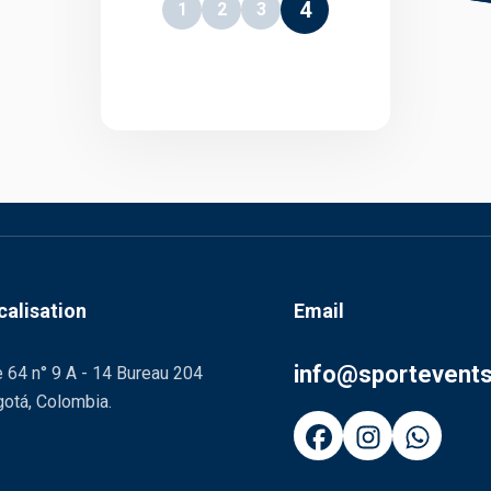
4
1
2
3
calisation
Email
info@sportevent
 64 n° 9 A - 14 Bureau 204
otá, Colombia.