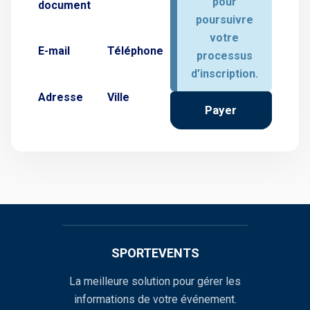
pour
document
poursuivre
votre
E-mail
Téléphone
processus
d’inscription.
Adresse
Ville
Payer
SPORTEVENTS
La meilleure solution pour gérer les
informations de votre événement.