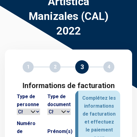
Artística
Manizales (CAL)
2022
3
1
2
4
Informations de facturation
Type de
Type de
Complétez les
personne
document
informations
de facturation
et effectuez
Numéro
le paiement
de
Prénom(s)