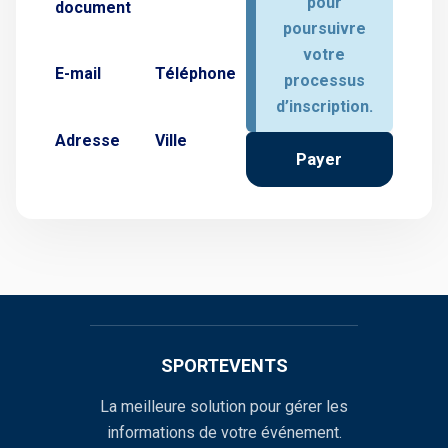
pour
document
poursuivre
votre
E-mail
Téléphone
processus
d’inscription.
Adresse
Ville
Payer
SPORTEVENTS
La meilleure solution pour gérer les
informations de votre événement.