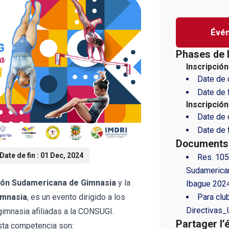
Évé
Phases de 
Inscripció
Date de 
Date de f
Inscripció
Date de 
Date de f
Documents j
Date de fin : 01 Dec, 2024
Res. 10
Sudamerica
ón Sudamericana de Gimnasia
y la
Ibague 202
imnasia
, es un evento dirigido a los
Para club
Directivas
gimnasia afiliadas a la CONSUGI.
Partager l’
sta competencia son: