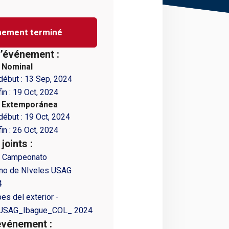
nement terminé
l’événement :
n Nominal
début :
13 Sep, 2024
in :
19 Oct, 2024
n Extemporánea
début :
19 Oct, 2024
in :
26 Oct, 2024
oints :
5 Campeonato
no de NIveles USAG
4
es del exterior -
_USAG_Ibague_COL_ 2024
événement :