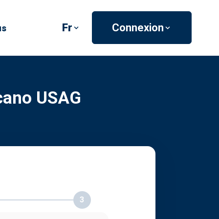
Fr
Connexion
us
icano USAG
3