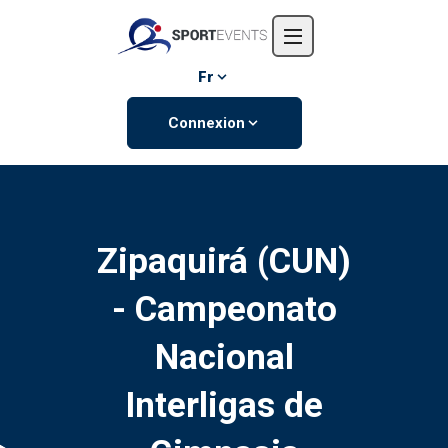
Accueil
L'entreprise
Fr
Événements
Connexion
Contactez-nous
Zipaquirá (CUN)
- Campeonato
Nacional
Interligas de