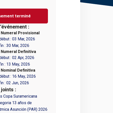
nement terminé
l’événement :
n Numeral Provisional
début :
03 Mar, 2026
in :
30 Mar, 2026
 Numeral Definitiva
début :
02 Apr, 2026
in :
13 May, 2026
 Nominal Definitiva
début :
16 May, 2026
in :
02 Jun, 2026
oints :
as Copa Suramericana
tegoria 13 años de
tmica Asunción (PAR) 2026