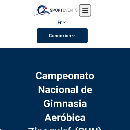
Accueil
L'entreprise
Fr
Événements
Connexion
Contactez-nous
Campeonato
Nacional de
Gimnasia
Aeróbica