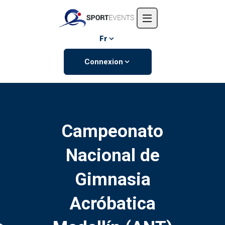
Accueil
L'entreprise
Fr
Événements
Connexion
Contactez-nous
Campeonato
Nacional de
Gimnasia
Acróbatica