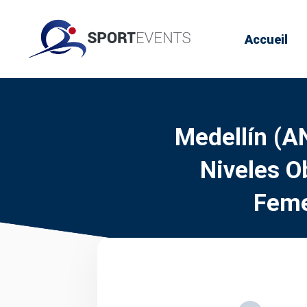
Accueil
Medellín (A
Niveles O
Feme