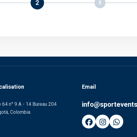
2
3
calisation
Email
info@sportevent
 64 n° 9 A - 14 Bureau 204
otá, Colombia.