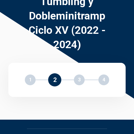
Tumbling y
Dobleminitramp
Ciclo XV (2022 -
2024)
2
1
3
4