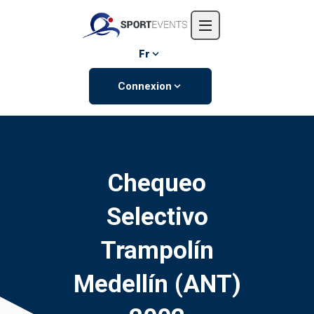
Accueil
L'entreprise
Fr
Événements
Connexion
Contactez-nous
Chequeo
Selectivo
Trampolín
Medellín (ANT)