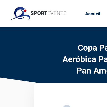
Accueil
Copa P
Aeróbica P
Pan Ame