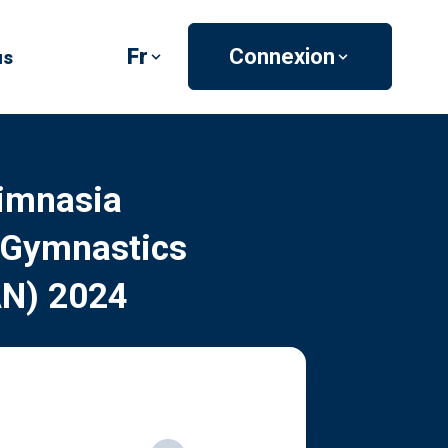
Fr
Connexion
us
imnasia
 Gymnastics
AN) 2024