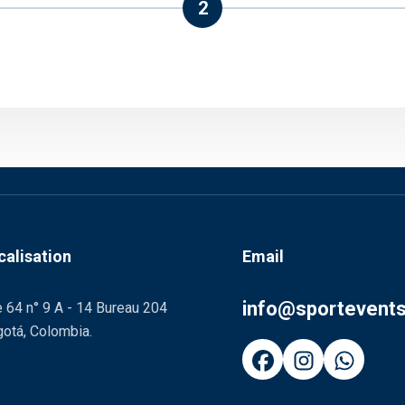
2
calisation
Email
info@sportevent
 64 n° 9 A - 14 Bureau 204
otá, Colombia.