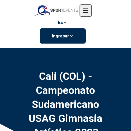
Inicio
Nosotros
Es
Eventos
Ingresar
Contáctanos
Cali (COL) -
Campeonato
Sudamericano
USAG Gimnasia