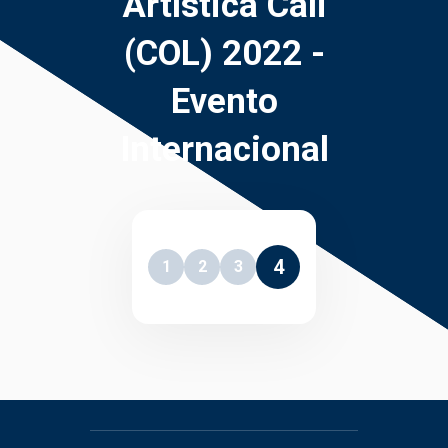
Artística Cali
(COL) 2022 -
Evento
Internacional
4
1
2
3