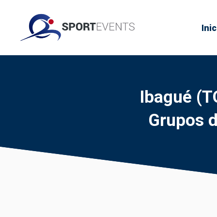
Inic
Ibagué (T
Grupos d