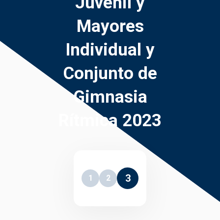
Juvenil y
Mayores
Individual y
Conjunto de
Gimnasia
Rítmica 2023
3
1
2