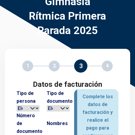
Gimnasia
Rítmica Primera
Parada 2025
3
1
2
4
Datos de facturación
Tipo de
Tipo de
Complete los
persona
documento
datos de
facturación y
Número
realice el
de
Nombres
pago para
documento