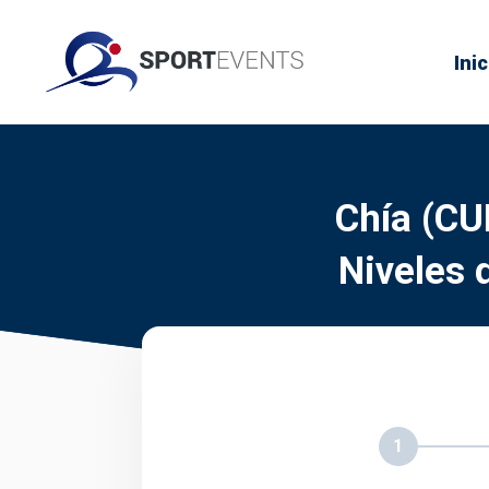
Inic
Chía (CU
Niveles 
1