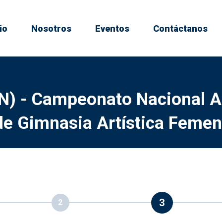
io
Nosotros
Eventos
Contáctanos
N) - Campeonato Nacional A
de Gimnasia Artística Feme
3
2