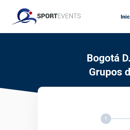
Inic
Bogotá D.
Grupos d
1