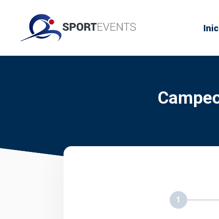
Inic
Campeon
1