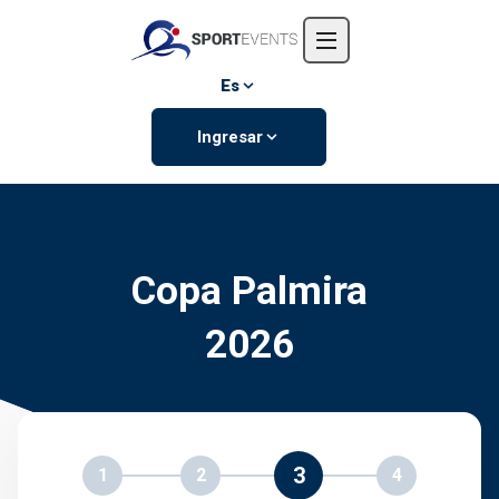
Inicio
Nosotros
Es
Eventos
Ingresar
Contáctanos
Copa Palmira
2026
3
1
2
4