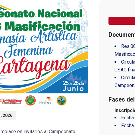
Document
Res.0
Masifica
Circul
USAG fina
Circul
Campeona
Fases del
Inscripc
n, 2026
Fecha 
Fecha 
mplace en invitarlos al Campeonato