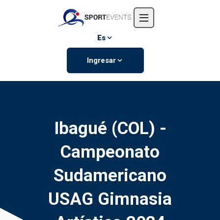
Inicio
Nosotros
Es
Eventos
Ingresar
Contáctanos
Ibagué (COL) -
Campeonato
Sudamericano
USAG Gimnasia