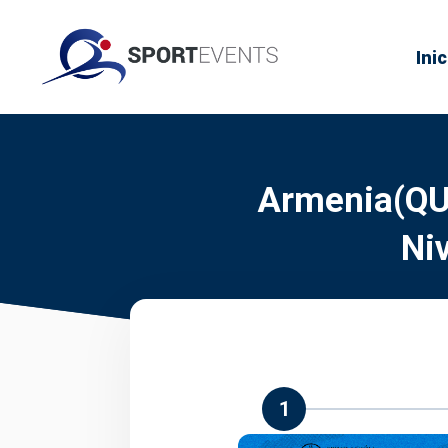
Inic
Armenia(QUI
Ni
1