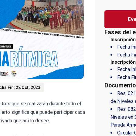
Eve
Fases del e
Inscripción
Fecha In
Fecha Fi
Inscripció
Fecha In
Fecha Fi
Documentos
cha Fin: 22 Oct, 2023
Res. 02
de Niveles 
 tres que se realizarán durante todo el
Res. 08
erto significa que puede participar cada
Niveles en 
 privada que así lo desee.
Parada Arm
Circular 