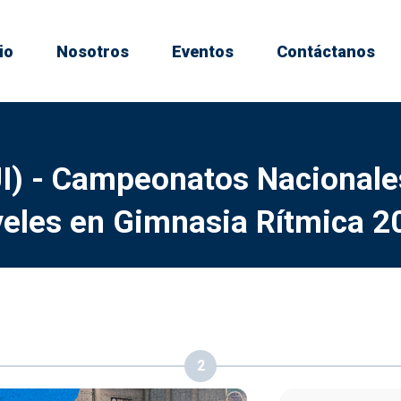
io
Nosotros
Eventos
Contáctanos
) - Campeonatos Nacionale
veles en Gimnasia Rítmica 2
2