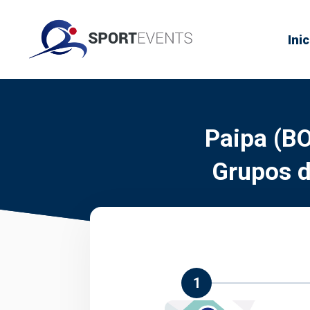
Inic
Paipa (BO
Grupos d
1