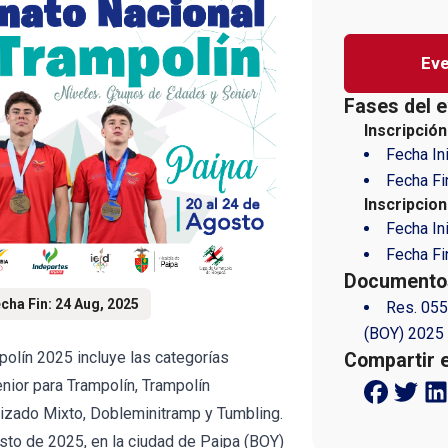
Eve
Fases del e
Inscripción
Fecha In
Fecha Fi
Inscripcio
Fecha In
Fecha Fi
Documentos
cha Fin: 24 Aug, 2025
Res. 055
(BOY) 2025
olín 2025 incluye las categorías
Compartir 
nior para Trampolín, Trampolín
nizado Mixto, Dobleminitramp y Tumbling.
osto de 2025, en la ciudad de Paipa (BOY)