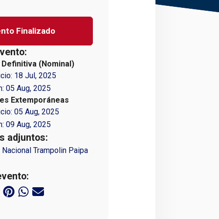
nto Finalizado
vento:
 Definitiva (Nominal)
icio:
18 Jul, 2025
n:
05 Aug, 2025
nes Extemporáneas
icio:
05 Aug, 2025
n:
09 Aug, 2025
 adjuntos:
 Nacional Trampolin Paipa
evento: