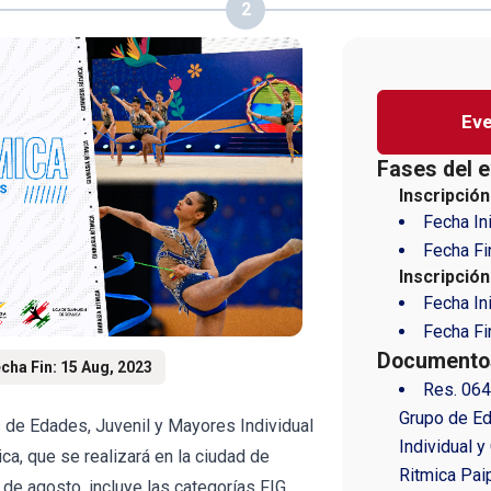
2
Eve
Fases del e
Inscripción
Fecha In
Fecha Fi
Inscripció
Fecha In
Fecha Fi
Documentos
cha Fin: 15 Aug, 2023
Res. 06
Grupo de Ed
de Edades, Juvenil y Mayores Individual
Individual 
ca, que se realizará en la ciudad de
Ritmica Pai
 de agosto, incluye las categorías FIG