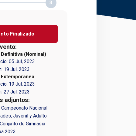
3
nto Finalizado
vento:
 Definitiva (Nominal)
icio:
05 Jul, 2023
n:
19 Jul, 2023
n Extemporanea
icio:
19 Jul, 2023
n:
27 Jul, 2023
 adjuntos:
4 Campeonato Nacional
ades, Juvenil y Adulto
y Conjunto de Gimnasia
pa 2023