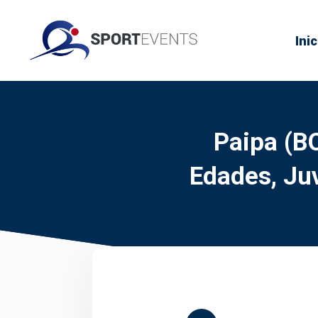
Inic
Paipa (B
Edades, Juv