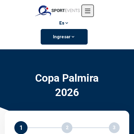
Inicio
Nosotros
Es
Eventos
Ingresar
Contáctanos
Copa Palmira
2026
1
2
3