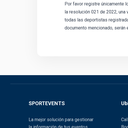
Por favor registre únicamente l
la resolución 021 de 2022; una v
todas las deportistas registrad
documento mencionado, serán el
SPORTEVENTS
Ub
La mejor solución para gestionar
Cal
la información de tus eventos.
Bog