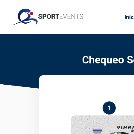
Inic
Chequeo Se
1