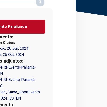
3
nto Finalizado
vento:
n Clubes
icio:
28 Jun, 2024
n:
26 Oct, 2024
 adjuntos:
4-Itl-Events-Panamá-
EN
4-Itl-Events-Panamá-
ES
tion_Guide_SportEvents
2024_ES_EN
evento: