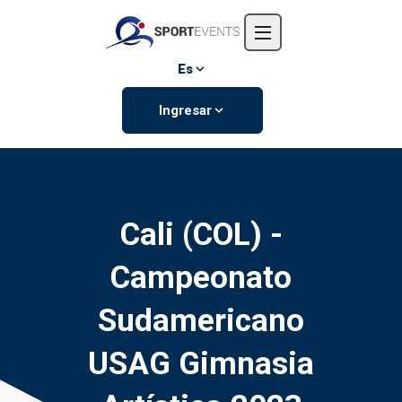
Inicio
Nosotros
Es
Eventos
Ingresar
Contáctanos
Cali (COL) -
Campeonato
Sudamericano
USAG Gimnasia