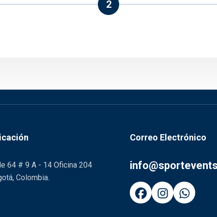
2
icación
Correo Electrónico
info@sportevent
le 64 # 9 A - 14 Oficina 204
otá, Colombia.