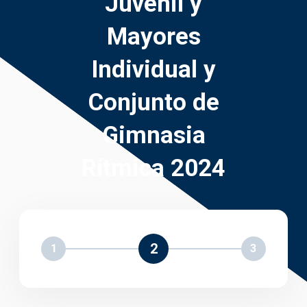
Juvenil y
Mayores
Individual y
Conjunto de
Gimnasia
Rítmica 2024
2
1
3