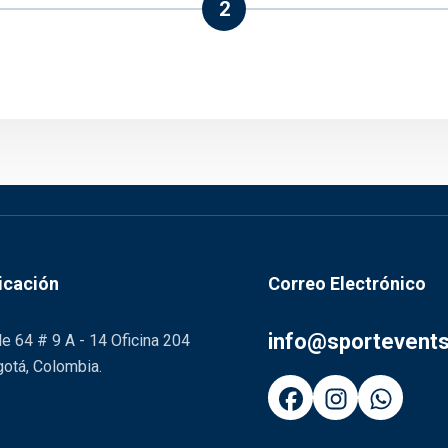
2
icación
Correo Electrónico
info@sportevent
le 64 # 9 A - 14 Oficina 204
otá, Colombia.